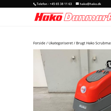
Telefon - +45 65 38 11 63
hako@hako.dk
Forside
/
Ukategoriseret
/ Brugt Hako Scrubmas