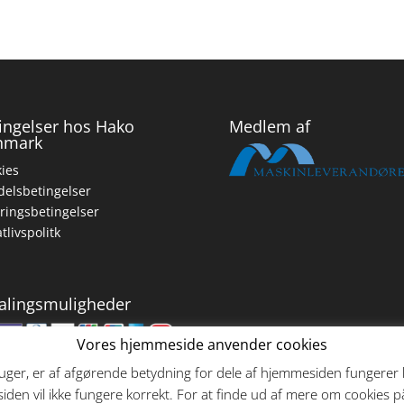
ingelser hos Hako
Medlem af
nmark
ies
elsbetingelser
ringsbetingelser
atlivspolitk
alingsmuligheder
Vores hjemmeside anvender cookies
ger, er af afgørende betydning for dele af hjemmesiden fungerer ko
den vil ikke fungere korrekt. For at finde ud af mere om cookies