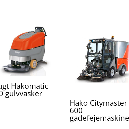
ugt Hakomatic
0 gulvvasker
Hako Citymaster
600
gadefejemaskin