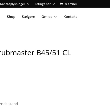
Kontooplysninger
Betingelser
0 emner
Shop
Sælgere
Om os
Kontakt
rubmaster B45/51 CL
nende stand