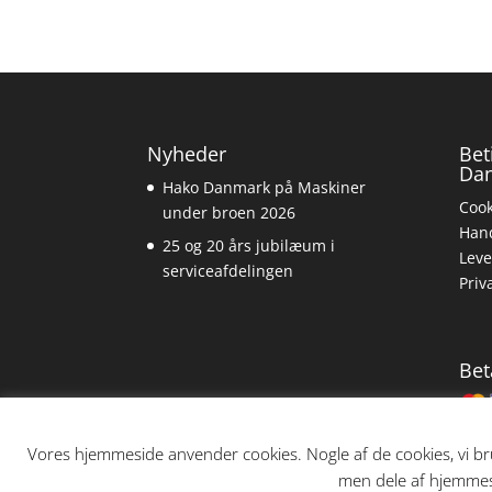
Nyheder
Bet
Da
Hako Danmark på Maskiner
Cook
under broen 2026
Hand
25 og 20 års jubilæum i
Leve
serviceafdelingen
Priv
Bet
Vores hjemmeside anvender cookies. Nogle af de cookies, vi bru
men dele af hjemmesi