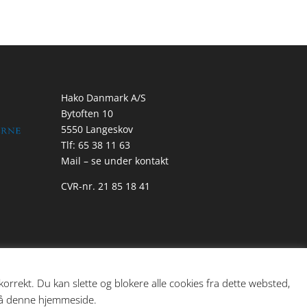
Hako Danmark A/S
Bytoften 10
5550 Langeskov
Tlf: 65 38 11 63
Mail – se under kontakt
CVR-nr. 21 85 18 41
rrekt. Du kan slette og blokere alle cookies fra dette websted,
 på denne hjemmeside.