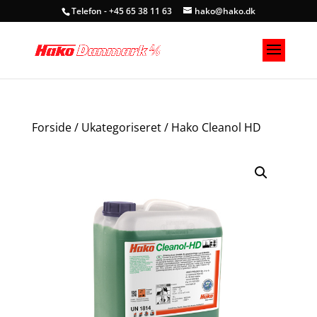
Telefon - +45 65 38 11 63
hako@hako.dk
Forside
/
Ukategoriseret
/ Hako Cleanol HD