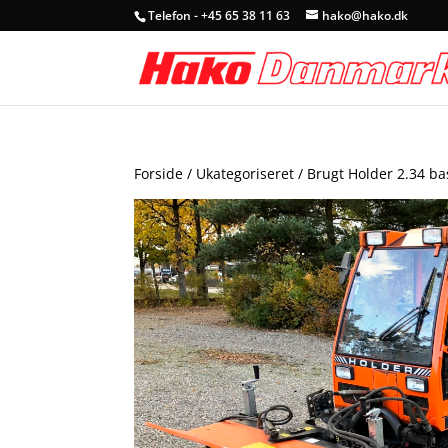
Telefon - +45 65 38 11 63
hako@hako.dk
Forside
/
Ukategoriseret
/ Brugt Holder 2.34 ba