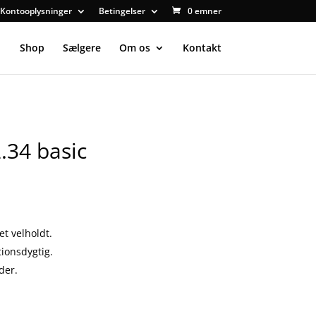
Kontooplysninger
Betingelser
0 emner
Shop
Sælgere
Om os
Kontakt
.34 basic
t velholdt.
tionsdygtig.
der.