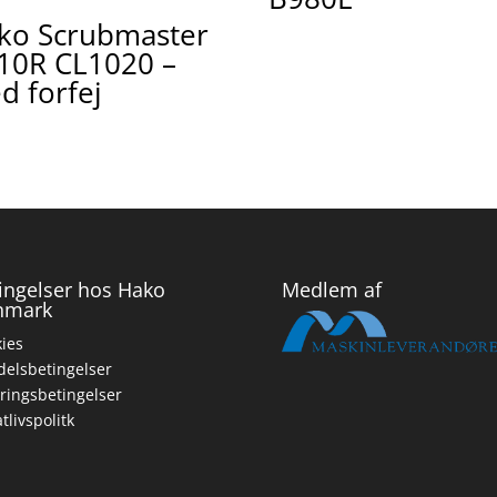
ko Scrubmaster
10R CL1020 –
d forfej
ingelser hos Hako
Medlem af
nmark
ies
elsbetingelser
ringsbetingelser
atlivspolitk