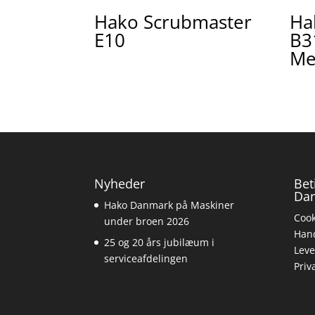
Hako Scrubmaster
Ha
E10
B3
Me
Nyheder
Bet
Da
Hako Danmark på Maskiner
Cook
under broen 2026
Hand
25 og 20 års jubilæum i
Leve
serviceafdelingen
Priv