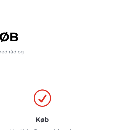
KØB
med råd og
R
Køb