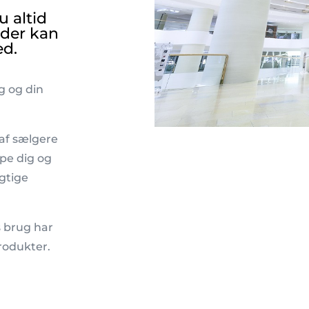
 altid
 der kan
ed.
ig og din
af sælgere
lpe dig og
igtige
s brug har
rodukter.