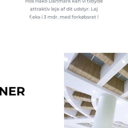
Hos Hako Danmark kan vi tilbyde
attraktiv leje af dit udstyr. Lej
f.eks i 3 mdr. med forkøbsret !
INER