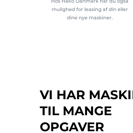
Hos Hako Danmark har du også
mulighed for leasing af din eller
dine nye maskiner.
VI HAR MASK
TIL MANGE
OPGAVER