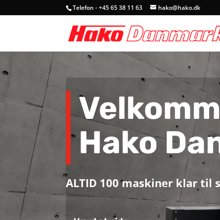
Telefon - +45 65 38 11 63
hako@hako.dk
Velkomme
Hako Da
ALTID 100 maskiner klar til