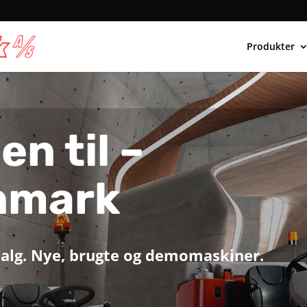
Produkter
n til –
nmark
 salg. Nye, brugte og demomaskiner.