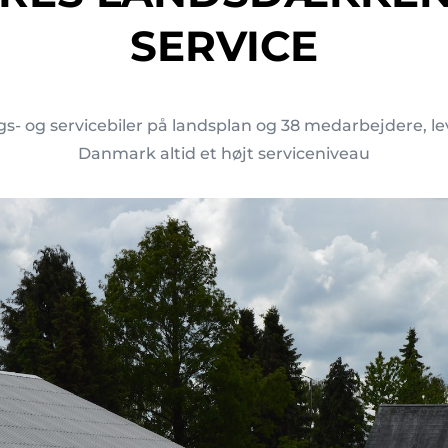
SERVICE
gs- og servicebiler på landsplan og 38 medarbejdere, l
Danmark altid et højt serviceniveau