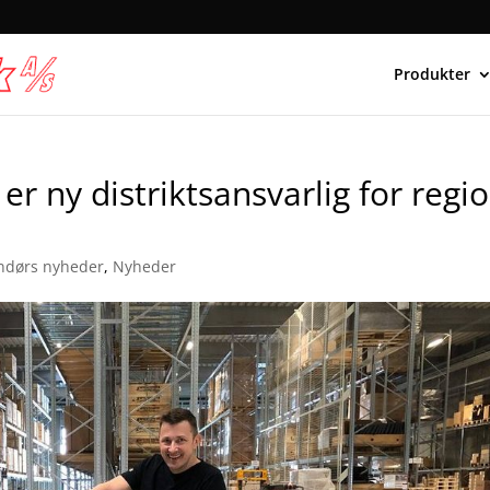
Produkter
r ny distriktsansvarlig for regi
ndørs nyheder
,
Nyheder