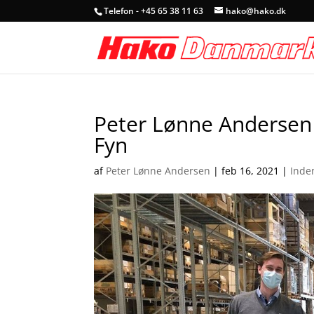
Telefon - +45 65 38 11 63
hako@hako.dk
Peter Lønne Andersen e
Fyn
af
Peter Lønne Andersen
|
feb 16, 2021
|
Inde