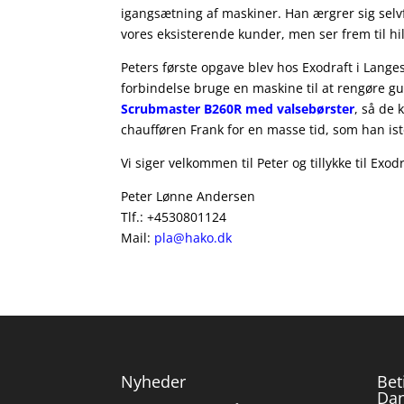
igangsætning af maskiner. Han ærgrer sig selvf
vores eksisterende kunder, men ser frem til h
Peters første opgave blev hos Exodraft i Lange
forbindelse bruge en maskine til at rengøre gu
Scrubmaster B260R med valsebørster
, så de 
chaufføren Frank for en masse tid, som han is
Vi siger velkommen til Peter og tillykke til Ex
Peter Lønne Andersen
Tlf.: +4530801124
Mail:
pla@hako.dk
Nyheder
Bet
Da