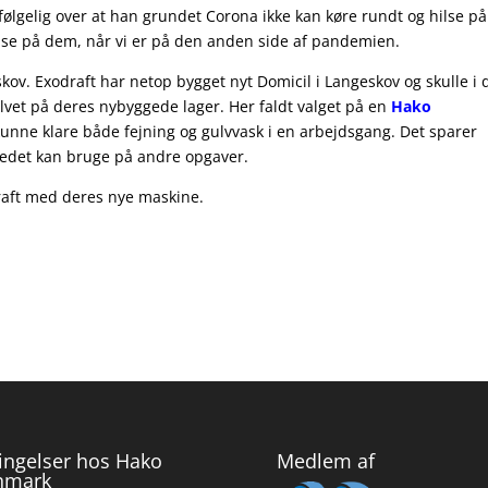
ølgelig over at han grundet Corona ikke kan køre rundt og hilse på
ilse på dem, når vi er på den anden side af pandemien.
skov. Exodraft har netop bygget nyt Domicil i Langeskov og skulle i
lvet på deres nybyggede lager. Her faldt valget på en
Hako
kunne klare både fejning og gulvvask i en arbejdsgang. Det sparer
tedet kan bruge på andre opgaver.
odraft med deres nye maskine.
ingelser hos Hako
Medlem af
nmark