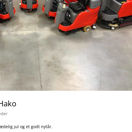
 Hako
eder
delig jul og et godt nytår.