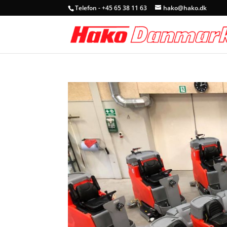
Telefon - +45 65 38 11 63
hako@hako.dk