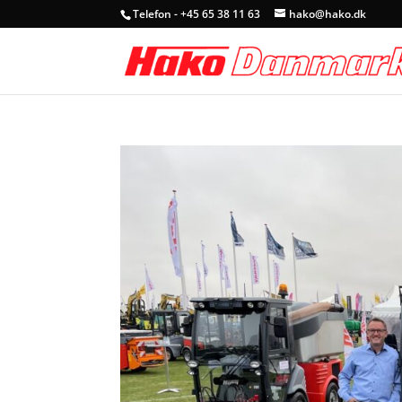
Telefon - +45 65 38 11 63
hako@hako.dk