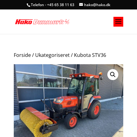
Telefon - +45 65 38 11 63
hako@hako.dk
Forside
/
Ukategoriseret
/ Kubota STV36