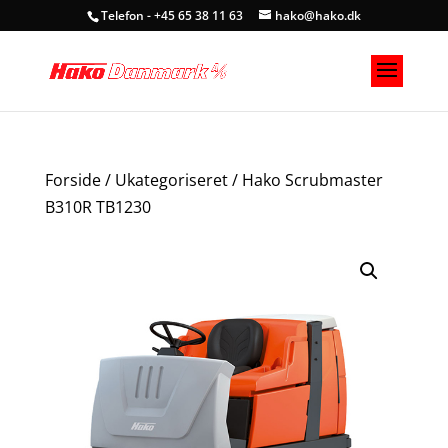
Telefon - +45 65 38 11 63
hako@hako.dk
Forside
/
Ukategoriseret
/ Hako Scrubmaster
B310R TB1230