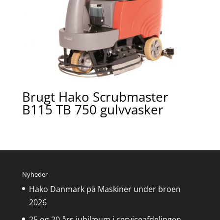
Brugt Hako Scrubmaster
B115 TB 750 gulvvasker
Nyheder
Hako Danmark på Maskiner under broen
2026
25 og 20 års jubilæum i serviceafdelingen