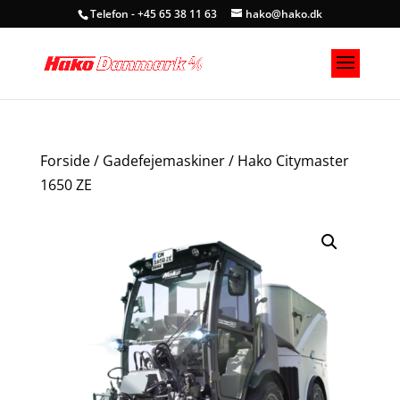
Telefon - +45 65 38 11 63
hako@hako.dk
Forside
/
Gadefejemaskiner
/ Hako Citymaster
1650 ZE