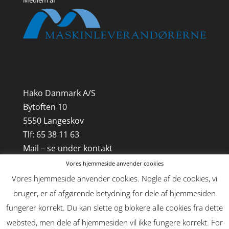
Medlem af
Hako Danmark A/S
Bytoften 10
5550 Langeskov
Tlf: 65 38 11 63
Mail – se under kontakt
Vores hjemmeside anvender cookies
CVR-nr. 21 85 18 41
Vores hjemmeside anvender cookies. Nogle af de cookies, vi
bruger, er af afgørende betydning for dele af hjemmesiden
fungerer korrekt. Du kan slette og blokere alle cookies fra dette
websted, men dele af hjemmesiden vil ikke fungere korrekt. For