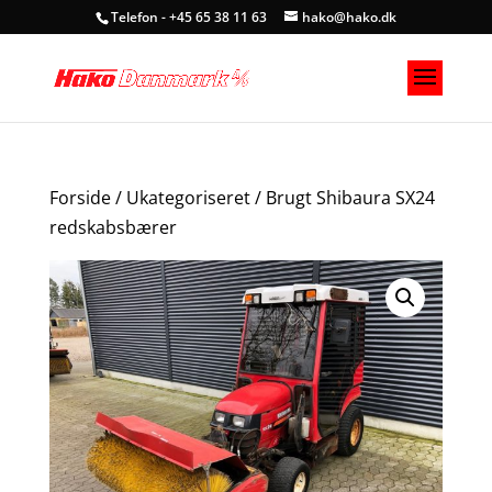
Telefon - +45 65 38 11 63
hako@hako.dk
Forside
/
Ukategoriseret
/ Brugt Shibaura SX24
redskabsbærer