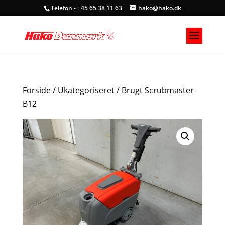
Telefon - +45 65 38 11 63
hako@hako.dk
Forside
/
Ukategoriseret
/ Brugt Scrubmaster
B12