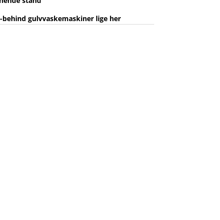
gnende stand
k-behind gulvvaskemaskiner lige her