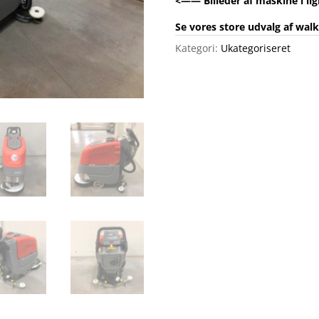
<—— Billeder af maskine i li
Se vores store udvalg af wal
Kategori:
Ukategoriseret