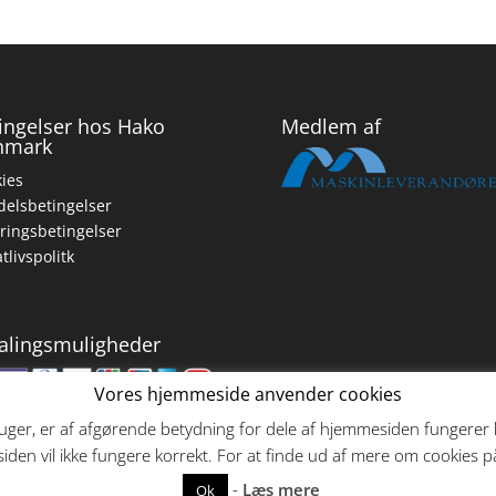
ingelser hos Hako
Medlem af
nmark
ies
elsbetingelser
ringsbetingelser
atlivspolitk
alingsmuligheder
Vores hjemmeside anvender cookies
ger, er af afgørende betydning for dele af hjemmesiden fungerer ko
den vil ikke fungere korrekt. For at finde ud af mere om cookies
-
Læs mere
Ok