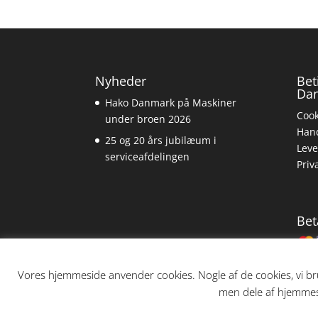
Nyheder
Bet
Da
Hako Danmark på Maskiner
Cook
under broen 2026
Hand
25 og 20 års jubilæum i
Leve
serviceafdelingen
Priv
Bet
Vores hjemmeside anvender cookies. Nogle af de cookies, vi bru
men dele af hjemmesi
Copyright Hako Danmark A/S