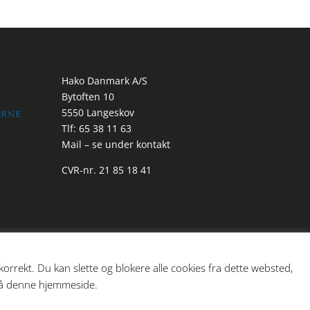
Hako Danmark A/S
Bytoften 10
5550 Langeskov
Tlf: 65 38 11 63
Mail – se under kontakt
CVR-nr. 21 85 18 41
rrekt. Du kan slette og blokere alle cookies fra dette websted,
 på denne hjemmeside.