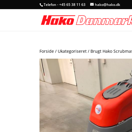
Telefon - +45 65 38 11 63
hako@hako.dk
Forside
/
Ukategoriseret
/ Brugt Hako Scrubmas