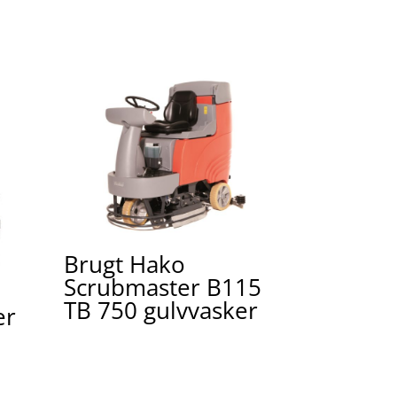
Brugt Hako
Scrubmaster B115
TB 750 gulvvasker
er