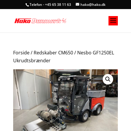
Telefon - +45 65 38 11 63
hako@hako.dk
Forside
/
Redskaber CM650
/ Nesbo GF1250EL
Ukrudtsbrænder