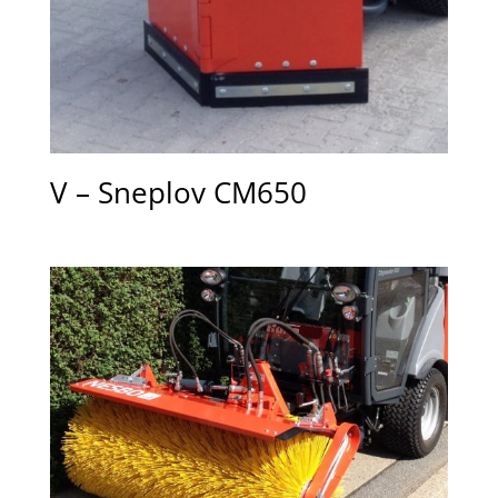
V – Sneplov CM650