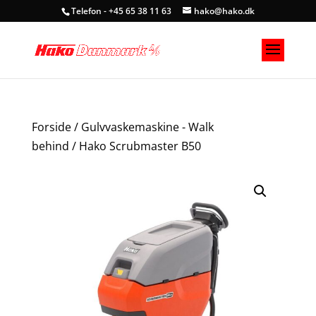
Telefon - +45 65 38 11 63
hako@hako.dk
Forside
/
Gulvvaskemaskine - Walk
behind
/ Hako Scrubmaster B50