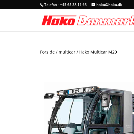
Telefon - +45 65 38 11 63
hako@hako.dk
Forside
/
multicar
/ Hako Multicar M29