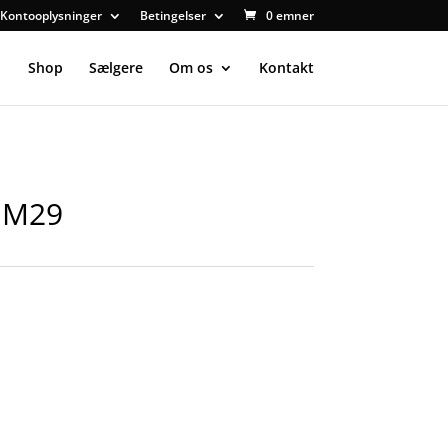
Kontooplysninger
Betingelser
0 emner
Shop
Sælgere
Om os
Kontakt
r M29