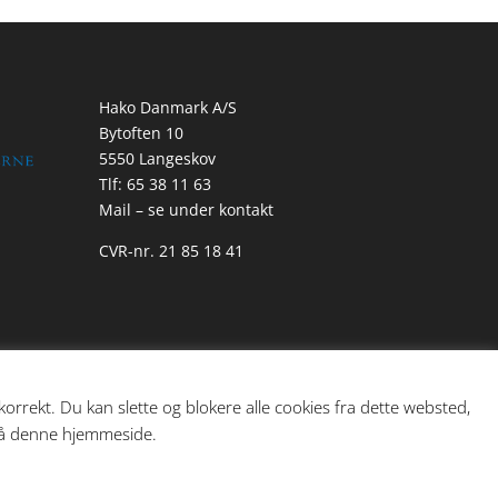
Hako Danmark A/S
Bytoften 10
5550 Langeskov
Tlf: 65 38 11 63
Mail – se under kontakt
CVR-nr. 21 85 18 41
rrekt. Du kan slette og blokere alle cookies fra dette websted,
 på denne hjemmeside.