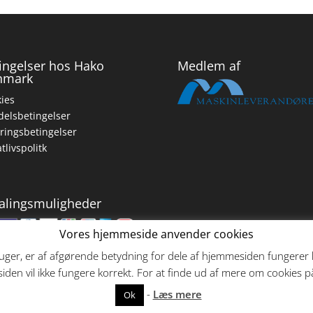
ingelser hos Hako
Medlem af
nmark
ies
elsbetingelser
ringsbetingelser
atlivspolitk
alingsmuligheder
Vores hjemmeside anvender cookies
ger, er af afgørende betydning for dele af hjemmesiden fungerer ko
den vil ikke fungere korrekt. For at finde ud af mere om cookies
-
Læs mere
Ok