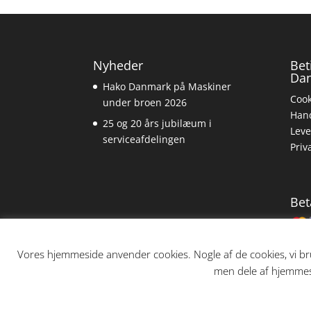
Nyheder
Bet
Da
Hako Danmark på Maskiner
Cook
under broen 2026
Hand
25 og 20 års jubilæum i
Leve
serviceafdelingen
Priv
Bet
Vores hjemmeside anvender cookies. Nogle af de cookies, vi bru
men dele af hjemmesi
Copyright Hako Danmark A/S