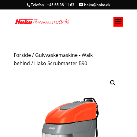
Telefon - +45 65 38 11 63
hako@hako.dk
Forside
/
Gulvvaskemaskine - Walk
behind
/ Hako Scrubmaster B90