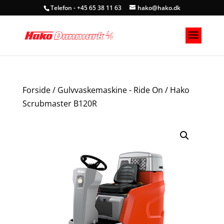
Telefon - +45 65 38 11 63
hako@hako.dk
Forside
/
Gulvvaskemaskine - Ride On
/ Hako
Scrubmaster B120R