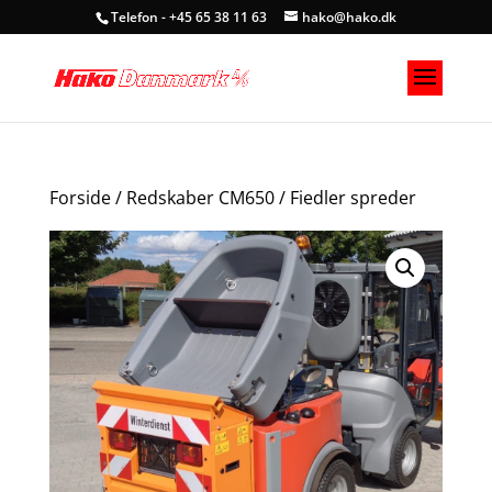
Telefon - +45 65 38 11 63
hako@hako.dk
Forside
/
Redskaber CM650
/ Fiedler spreder