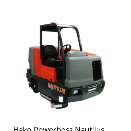
Hako Powerboss Nautilus