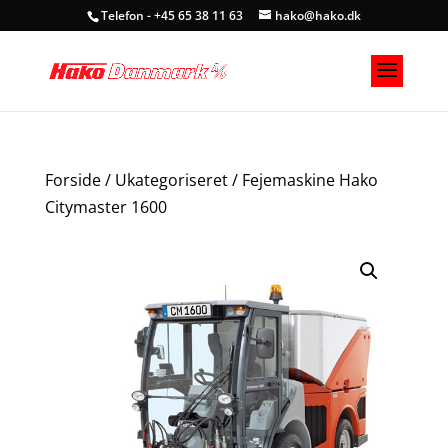
Telefon - +45 65 38 11 63
hako@hako.dk
Forside
/
Ukategoriseret
/ Fejemaskine Hako
Citymaster 1600