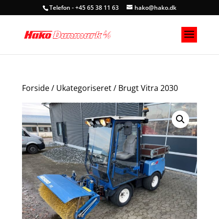
Telefon - +45 65 38 11 63
hako@hako.dk
Forside
/
Ukategoriseret
/ Brugt Vitra 2030