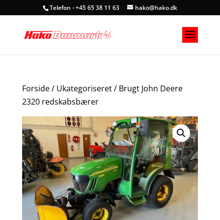
Telefon - +45 65 38 11 63
hako@hako.dk
Forside
/
Ukategoriseret
/ Brugt John Deere
2320 redskabsbærer