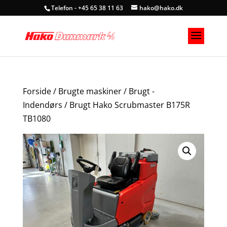
Telefon - +45 65 38 11 63
hako@hako.dk
Forside
/
Brugte maskiner
/
Brugt -
Indendørs
/ Brugt Hako Scrubmaster B175R
TB1080