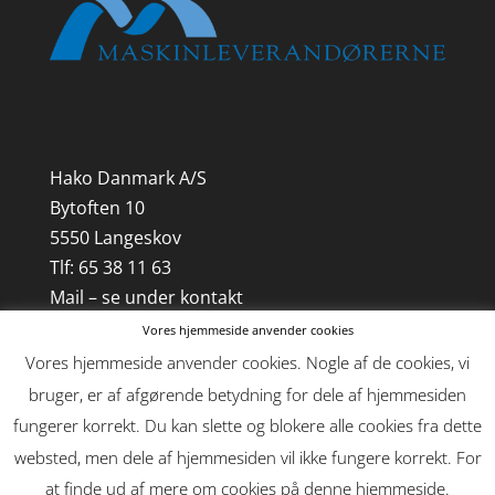
Hako Danmark A/S
Bytoften 10
5550 Langeskov
Tlf: 65 38 11 63
Mail – se under kontakt
Vores hjemmeside anvender cookies
CVR-nr. 21 85 18 41
Vores hjemmeside anvender cookies. Nogle af de cookies, vi
bruger, er af afgørende betydning for dele af hjemmesiden
fungerer korrekt. Du kan slette og blokere alle cookies fra dette
websted, men dele af hjemmesiden vil ikke fungere korrekt. For
at finde ud af mere om cookies på denne hjemmeside.