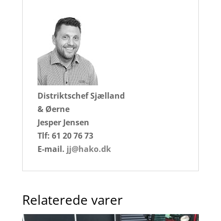
Distriktschef Sjælland
& Øerne
Jesper Jensen
Tlf: 61 20 76 73
E-mail.
jj@hako.dk
Relaterede varer