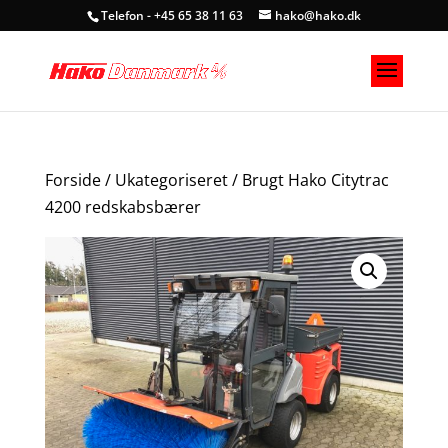
Telefon - +45 65 38 11 63
hako@hako.dk
Forside
/
Ukategoriseret
/ Brugt Hako Citytrac
4200 redskabsbærer