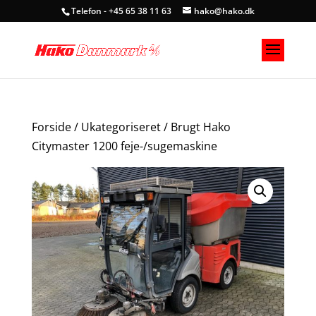
Telefon - +45 65 38 11 63
hako@hako.dk
Forside
/
Ukategoriseret
/ Brugt Hako
Citymaster 1200 feje-/sugemaskine