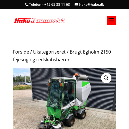
Telefon - +45 65 38 11 63
hako@hako.dk
Forside
/
Ukategoriseret
/ Brugt Egholm 2150
fejesug og redskabsbærer