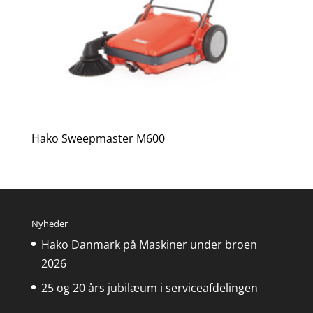
Hako Sweepmaster M600
Nyheder
Hako Danmark på Maskiner under broen
2026
25 og 20 års jubilæum i serviceafdelingen