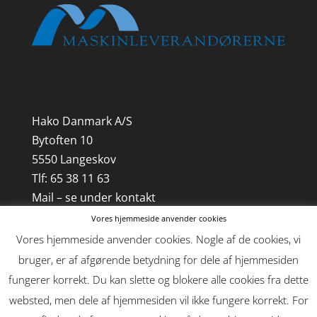
Hako Danmark A/S
Bytoften 10
5550 Langeskov
Tlf: 65 38 11 63
Mail – se under kontakt
Vores hjemmeside anvender cookies
CVR-nr. 21 85 18 41
Vores hjemmeside anvender cookies. Nogle af de cookies, vi
bruger, er af afgørende betydning for dele af hjemmesiden
fungerer korrekt. Du kan slette og blokere alle cookies fra dette
websted, men dele af hjemmesiden vil ikke fungere korrekt. For