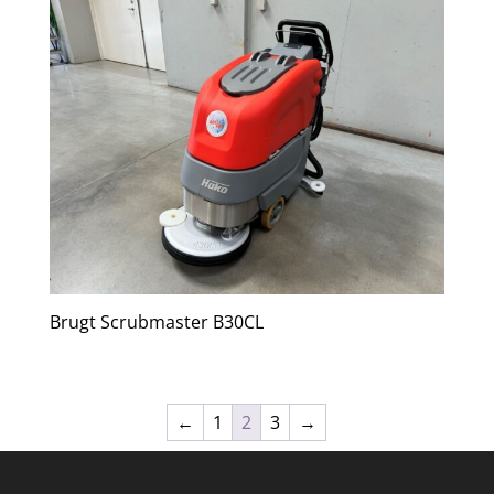
Brugt Scrubmaster B30CL
←
1
2
3
→