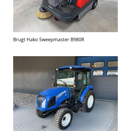
Brugt Hako Sweepmaster B980R