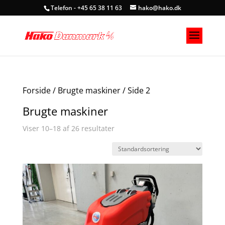
Telefon - +45 65 38 11 63
hako@hako.dk
Forside
/
Brugte maskiner
/ Side 2
Brugte maskiner
Viser 10–18 af 26 resultater