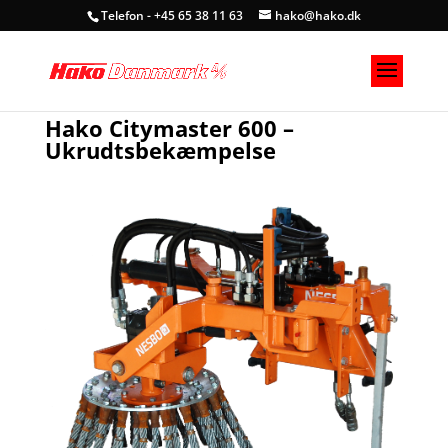
Telefon - +45 65 38 11 63
hako@hako.dk
Hako Citymaster 600 –
Ukrudtsbekæmpelse